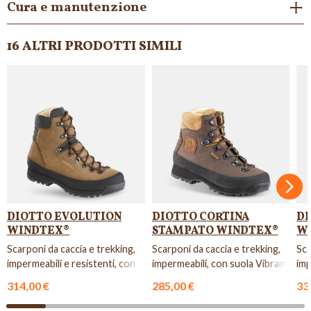
Cura e manutenzione
16 ALTRI PRODOTTI SIMILI
Succ
DIOTTO EVOLUTION
DIOTTO CORTINA
D
WINDTEX®
STAMPATO WINDTEX®
W
Scarponi da caccia e trekking,
Scarponi da caccia e trekking,
Sca
impermeabili e resistenti, con
impermeabili, con suola Vibram.
imp
suola Vibram.
suo
314,00 €
285,00 €
33