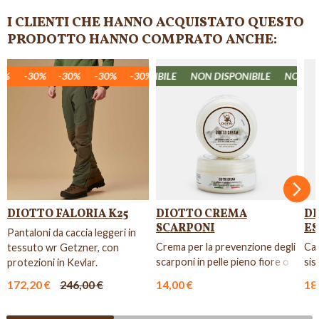
I CLIENTI CHE HANNO ACQUISTATO QUESTO
PRODOTTO HANNO COMPRATO ANCHE:
%
ON DISPONIBILE
-30%
-30%
NON DISPONIBILE
-30%
-30%
-30%
NON DISPONIBILE
-30%
-30%
-30%
NON DISP
-3
Succ
DIOTTO FALORIA K25
DIOTTO CREMA
D
SCARPONI
ES
Pantaloni da caccia leggeri in
Crema per la prevenzione degli
Cal
tessuto wr Getzner, con
scarponi in pelle pieno fiore o
sis
protezioni in Kevlar.
pellami cerosi.
172,20 €
246,00 €
14,00 €
18