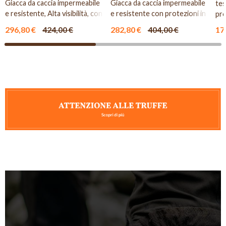
Giacca da caccia impermeabile
Giacca da caccia impermeabile
tes
e resistente, Alta visibilità, con
e resistente con protezioni in
pro
protezioni in Ke...
Kevlar.
296,80 €
424,00 €
282,80 €
404,00 €
17