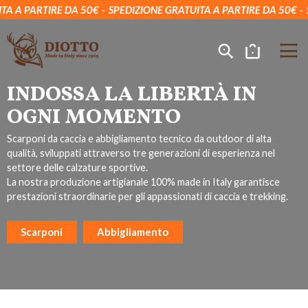
PARTIRE DA 50€
SPEDIZIONE GRATUITA A PARTIRE DA 50€
SPEDI
INDOSSA LA LIBERTÀ IN
OGNI MOMENTO
Scarponi da caccia e abbigliamento tecnico da outdoor di alta
qualità, sviluppati attraverso tre generazioni di esperienza nel
settore delle calzature sportive.
La nostra produzione artigianale 100% made in Italy garantisce
prestazioni straordinarie per gli appassionati di caccia e trekking.
Scarponi
Abbigliamento