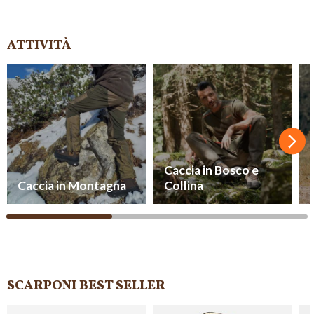
ATTIVITÀ
Succ
Caccia in Bosco e
Caccia in Montagna
Collina
SCARPONI BEST SELLER