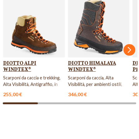
Succ
DIOTTO ALPI
DIOTTO HIMALAYA
DI
WINDTEX®
WINDTEX®
P
Scarponi da caccia e trekking,
Scarponi da caccia, Alta
Sca
Alta Visibilità, Antigraffio, in
Visibilità, per ambienti ostili,
Alt
pelle scamosciata...
con suola in Vibram Cur...
col
255,00 €
346,00 €
30