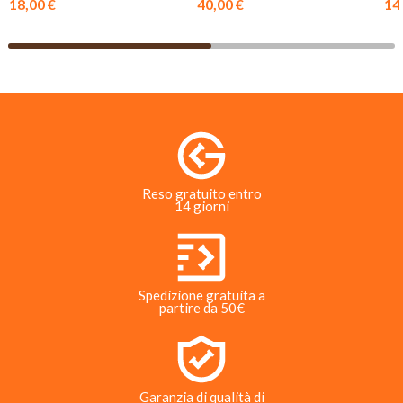
18,00 €
40,00 €
14
Reso gratuito entro
14 giorni
Spedizione gratuita a
partire da 50€
Garanzia di qualità di