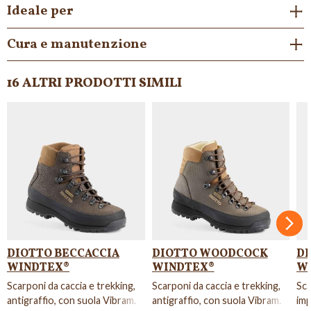
Ideale per
Cura e manutenzione
16 ALTRI PRODOTTI SIMILI
NON DISPONIBILE
NON DISPONIBI
Succ
DIOTTO BECCACCIA
DIOTTO WOODCOCK
D
WINDTEX®
WINDTEX®
W
Scarponi da caccia e trekking,
Scarponi da caccia e trekking,
Sca
antigraffio, con suola Vibram.
antigraffio, con suola Vibram.
imp