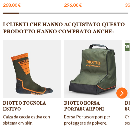
suo
268,00 €
296,00 €
33
I CLIENTI CHE HANNO ACQUISTATO QUESTO
PRODOTTO HANNO COMPRATO ANCHE:
NIBILE
NON DISPONIBILE
NON DISPONIBILE
NON DISPONIBILE
Succ
DIOTTO TOGNOLA
DIOTTO BORSA
D
ESTIVO
PORTASCARPONI
SC
Calza da caccia estiva con
Borsa Portascarponi per
Cre
sistema dry skin.
proteggere da polvere,
sca
sporcizia e urti.
pel