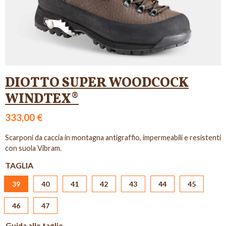
DIOTTO SUPER WOODCOCK
WINDTEX®
333,00 €
Scarponi da caccia in montagna antigraffio, impermeabili e resistenti
con suola Vibram.
TAGLIA
39
40
41
42
43
44
45
46
47
Guida alle taglie