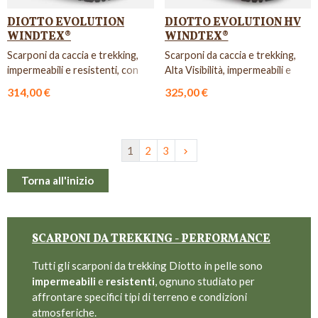
DIOTTO EVOLUTION
DIOTTO EVOLUTION HV
WINDTEX®
WINDTEX®
Scarponi da caccia e trekking,
Scarponi da caccia e trekking,
impermeabili e resistenti, con
Alta Visibilità, impermeabili e
suola Vibram.
resistenti.
314,00 €
325,00 €
Successivo
1
2
3
keyboard_arrow_right
Torna all'inizio
SCARPONI DA TREKKING - PERFORMANCE
Tutti gli scarponi da trekking Diotto in pelle sono
impermeabili
e
resistenti
, ognuno studiato per
affrontare specifici tipi di terreno e condizioni
atmosferiche.