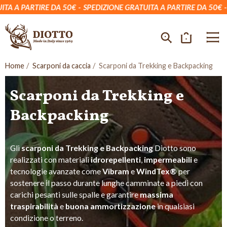
A PARTIRE DA 50€
SPEDIZIONE GRATUITA A PARTIRE DA 50€
SPE
Home
Scarponi da caccia
Scarponi da Trekking e Backpacking
Scarponi da Trekking e
Backpacking
Gli
scarponi da Trekking e Backpacking
Diotto sono
realizzati con materiali
idrorepellenti
,
impermeabili
e
tecnologie avanzate come
Vibram
e
WindTex®
per
sostenere il passo durante lunghe camminate a piedi con
carichi pesanti sulle spalle e garantire
massima
traspirabilità
e
buona ammortizzazione
in qualsiasi
condizione o terreno.