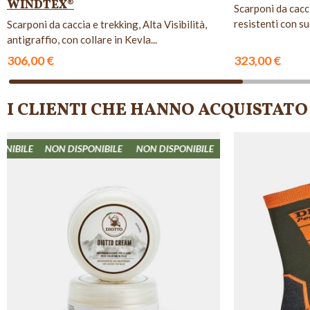
WINDTEX®
Scarponi da cacci
resistenti con s
Scarponi da caccia e trekking, Alta Visibilità,
antigraffio, con collare in Kevla...
306,00 €
323,00 €
I CLIENTI CHE HANNO ACQUISTA
N DISPONIBILE
NON DISPONIBILE
NON DISPONIBILE
NON DISPO