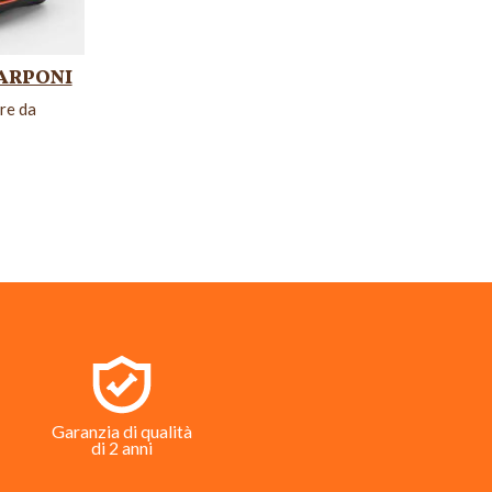
ARPONI
re da
Garanzia di qualità
di 2 anni