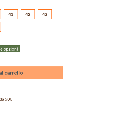
41
42
43
se opzioni
l carrello
i
 da 50€