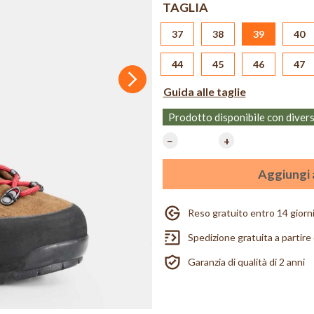
TAGLIA
37
38
39
40
44
45
46
47
Successivo
Guida alle taglie
Prodotto disponibile con diver
−
+
Aggiungi a
Reso gratuito entro 14 giorn
Spedizione gratuita a partire
Garanzia di qualità di 2 anni