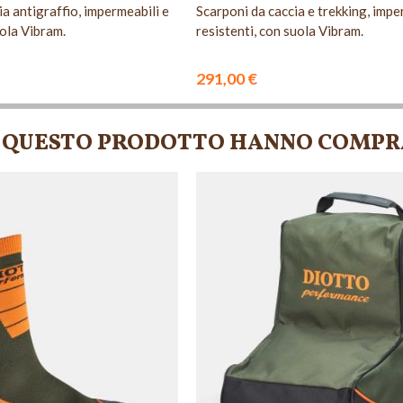
a antigraffio, impermeabili e
Scarponi da caccia e trekking, impe
uola Vibram.
resistenti, con suola Vibram.
291,00 €
TO QUESTO PRODOTTO HANNO COMPR
NIBILE
NON DISPONIBILE
NON DISPONIBILE
NON DISPONIBILE