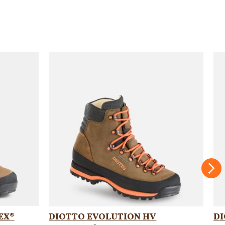
Suc
EX®
DIOTTO EVOLUTION HV
D