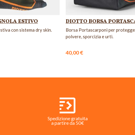
GNOLA ESTIVO
DIOTTO BORSA PORTASC
stiva con sistema dry skin.
Borsa Portascarponi per protegge
polvere, sporcizia e urti.
40,00 €
Spedizione gratuita
a partire da 50€