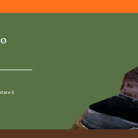
TO
stare il