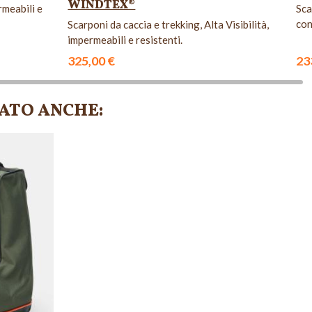
WINDTEX®
rmeabili e
Sca
con
Scarponi da caccia e trekking, Alta Visibilità,
impermeabili e resistenti.
325,00 €
23
ATO ANCHE:
NON DISPONIBILE
NON DISPONIBILE
NON DISPONIBILE
NON DI