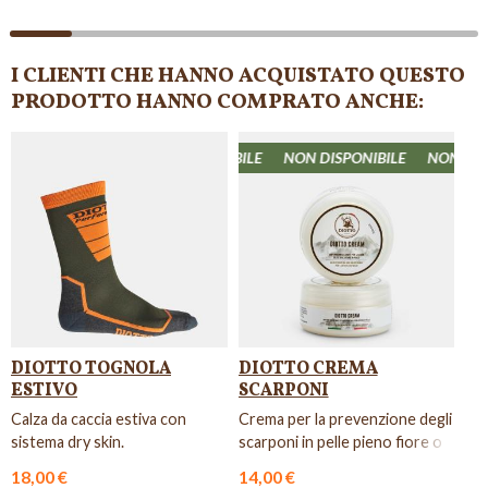
I CLIENTI CHE HANNO ACQUISTATO QUESTO
PRODOTTO HANNO COMPRATO ANCHE:
N DISPONIBILE
NON DISPONIBILE
NON DISPONIBILE
NON DISPO
DIOTTO TOGNOLA
DIOTTO CREMA
ESTIVO
SCARPONI
Calza da caccia estiva con
Crema per la prevenzione degli
sistema dry skin.
scarponi in pelle pieno fiore o
pellami cerosi.
18,00 €
14,00 €