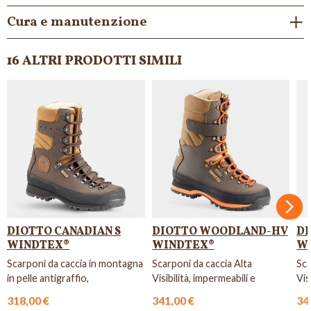
Cura e manutenzione
16 ALTRI PRODOTTI SIMILI
Succ
DIOTTO CANADIAN S
DIOTTO WOODLAND-HV
DI
WINDTEX®
WINDTEX®
W
Scarponi da caccia in montagna
Scarponi da caccia Alta
Sca
in pelle antigraffio,
Visibilità, impermeabili e
Vis
impermeabili, resistenti e t...
traspiranti con suola Vibram.
con
318,00 €
341,00 €
34