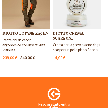
DIOTTO TOFANE K25 HV
DIOTTO CREMA
SCARPONI
Pantaloni da caccia
Crema per la prevenzione degli
ergonomico con inserti Alta
scarponi in pelle pieno fiore o
Visibilità.
pellami cerosi.
238,00 €
340,00 €
14,00 €
Reso gratuito entro
14 giorni