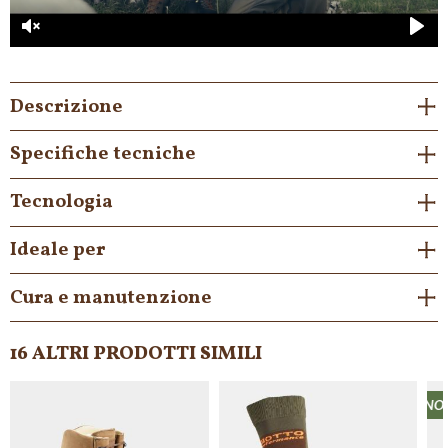
Unmute
Play
Descrizione
Specifiche tecniche
Tecnologia
Ideale per
Cura e manutenzione
16 ALTRI PRODOTTI SIMILI
NON DISPONIBILE
NON DISPONIBILE
NON DISPONIBILE
NON D