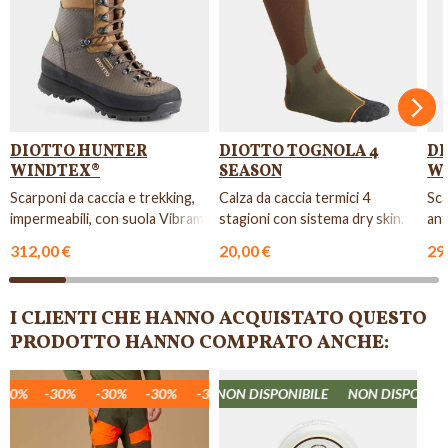
Succ
DIOTTO HUNTER
DIOTTO TOGNOLA 4
DI
WINDTEX®
SEASON
W
Scarponi da caccia e trekking,
Calza da caccia termici 4
Sca
impermeabili, con suola Vibram.
stagioni con sistema dry skin.
ant
312,00 €
20,00 €
29
I CLIENTI CHE HANNO ACQUISTATO QUESTO
PRODOTTO HANNO COMPRATO ANCHE:
ONIBILE
0%
-30%
NON DISPONIBILE
-30%
-30%
-30%
NON DISPONIBILE
-30%
-30%
NON DISPONIBILE
-30%
-30%
-