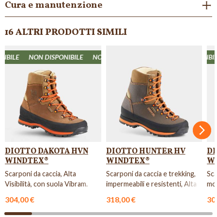
Cura e manutenzione
16 ALTRI PRODOTTI SIMILI
BILE
ONIBILE
NON DISPONIBILE
NON DISPONIBILE
NON DISPONIBILE
NON DISPONIBILE
NON DISPONIBILE
NON DISPONIBILE
N
Succ
DIOTTO DAKOTA HVN
DIOTTO HUNTER HV
DI
WINDTEX®
WINDTEX®
W
Scarponi da caccia, Alta
Scarponi da caccia e trekking,
Sca
Visibilità, con suola Vibram.
impermeabili e resistenti, Alta
mon
Visibilità, con su...
res
304,00 €
318,00 €
30