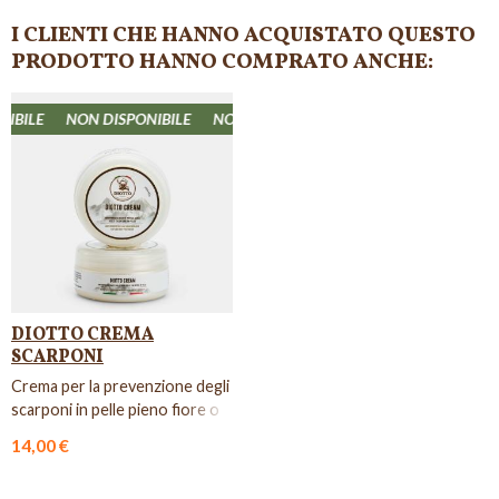
I CLIENTI CHE HANNO ACQUISTATO QUESTO
PRODOTTO HANNO COMPRATO ANCHE:
BILE
NON DISPONIBILE
NON DISPONIBILE
NON DISPONIBILE
N
DIOTTO CREMA
SCARPONI
Crema per la prevenzione degli
scarponi in pelle pieno fiore o
pellami cerosi.
14,00 €