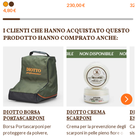
traspiranti con...
suo
230,00 €
32
4,80 €
I CLIENTI CHE HANNO ACQUISTATO QUESTO
PRODOTTO HANNO COMPRATO ANCHE:
N DISPONIBILE
NON DISPONIBILE
NON DISPONIBILE
NON DISPO
Succ
DIOTTO BORSA
DIOTTO CREMA
D
PORTASCARPONI
SCARPONI
ES
Borsa Portascarponi per
Crema per la prevenzione degli
Cal
proteggere da polvere,
scarponi in pelle pieno fiore o
sis