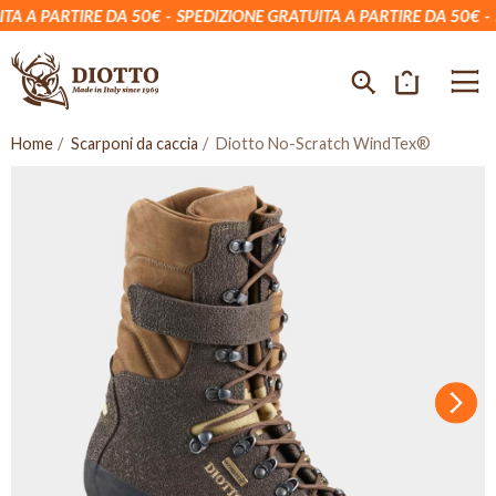
 A PARTIRE DA 50€
SPEDIZIONE GRATUITA A PARTIRE DA 50€
SP
Home
Scarponi da caccia
Diotto No-Scratch WindTex®
Succ