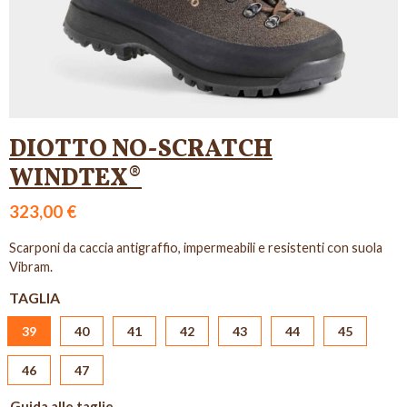
DIOTTO NO-SCRATCH
WINDTEX®
323,00 €
Scarponi da caccia antigraffio, impermeabili e resistenti con suola
Vibram.
TAGLIA
39
40
41
42
43
44
45
46
47
Guida alle taglie