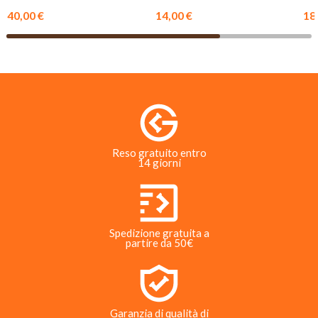
sporcizia e urti.
pellami cerosi.
40,00 €
14,00 €
18
Reso gratuito entro
14 giorni
Spedizione gratuita a
partire da 50€
Garanzia di qualità di