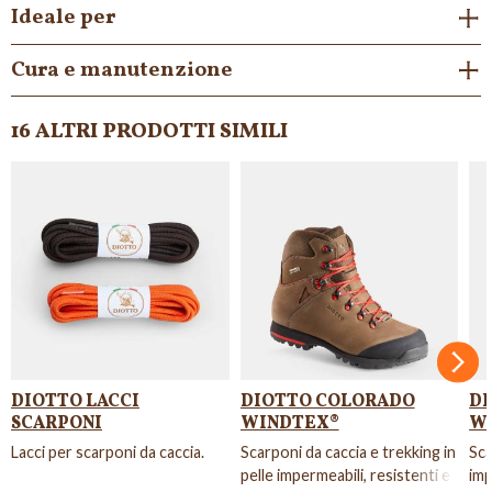
Ideale per
Cura e manutenzione
16 ALTRI PRODOTTI SIMILI
NON DISPONIBILE
NON DISPONIBI
Succ
DIOTTO LACCI
DIOTTO COLORADO
DI
SCARPONI
WINDTEX®
W
Lacci per scarponi da caccia.
Scarponi da caccia e trekking in
Sca
pelle impermeabili, resistenti e
imp