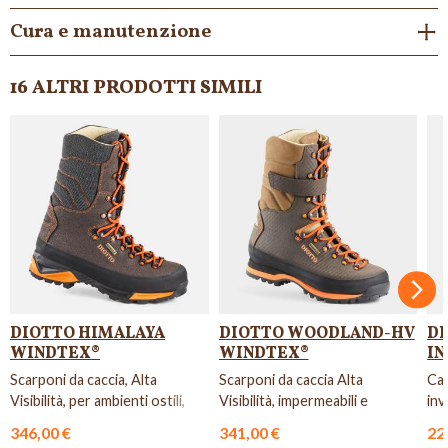
Cura e manutenzione
16 ALTRI PRODOTTI SIMILI
Succ
DIOTTO HIMALAYA
DIOTTO WOODLAND-HV
D
WINDTEX®
WINDTEX®
IN
Scarponi da caccia, Alta
Scarponi da caccia Alta
Cal
Visibilità, per ambienti ostili,
Visibilità, impermeabili e
inv
con suola in Vibram Cur...
traspiranti con suola Vibram.
346,00 €
341,00 €
22