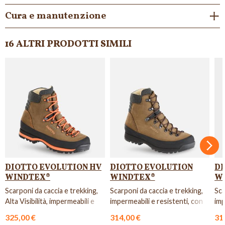
Cura e manutenzione
16 ALTRI PRODOTTI SIMILI
Succ
DIOTTO EVOLUTION HV
DIOTTO EVOLUTION
DI
WINDTEX®
WINDTEX®
W
Scarponi da caccia e trekking,
Scarponi da caccia e trekking,
Sca
Alta Visibilità, impermeabili e
impermeabili e resistenti, con
imp
resistenti.
suola Vibram.
Vis
325,00 €
314,00 €
31