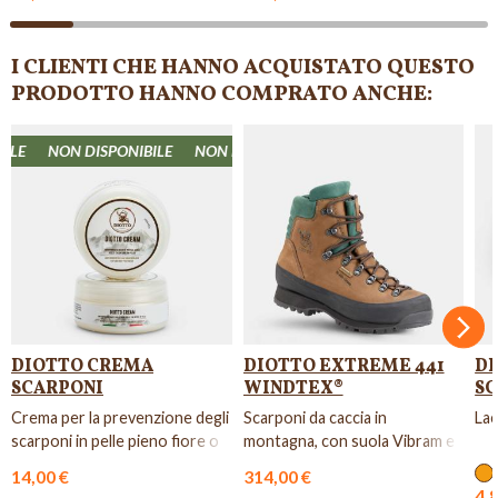
I CLIENTI CHE HANNO ACQUISTATO QUESTO
PRODOTTO HANNO COMPRATO ANCHE:
LE
NON DISPONIBILE
NON DISPONIBILE
NON DISPONIBILE
NON
Succ
DIOTTO CREMA
DIOTTO EXTREME 441
DI
SCARPONI
WINDTEX®
SC
Crema per la prevenzione degli
Scarponi da caccia in
Lac
scarponi in pelle pieno fiore o
montagna, con suola Vibram e
pellami cerosi.
imbottitura isolante
14,00 €
314,00 €
Thinsulat...
4,