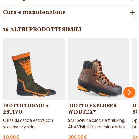
Cura e manutenzione
16 ALTRI PRODOTTI SIMILI
Succ
DIOTTO TOGNOLA
DIOTTO EXPLORER
DI
ESTIVO
WINDTEX®
SC
Calza da caccia estiva con
Scarponi da caccia e trekking,
Spr
sistema dry skin.
Alta Visibilità, con minuteria in
pre
carbonio.
pel
18,00 €
306,00 €
14