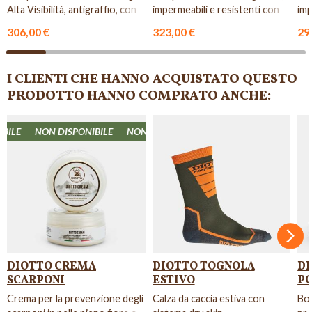
Alta Visibilità, antigraffio, con
impermeabili e resistenti con
imp
collare in Kevla...
suola Vibram.
suo
306,00 €
323,00 €
29
I CLIENTI CHE HANNO ACQUISTATO QUESTO
PRODOTTO HANNO COMPRATO ANCHE:
ILE
NON DISPONIBILE
NON DISPONIBILE
NON DISPONIBILE
NO
Succ
DIOTTO CREMA
DIOTTO TOGNOLA
DI
SCARPONI
ESTIVO
P
Crema per la prevenzione degli
Calza da caccia estiva con
Bor