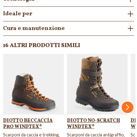
Ideale per
Cura e manutenzione
16 ALTRI PRODOTTI SIMILI
Succ
DIOTTO BECCACCIA
DIOTTO NO-SCRATCH
DI
PRO WINDTEX®
WINDTEX®
W
Scarponi da caccia e trekking,
Scarponi da caccia antigraffio,
Sca