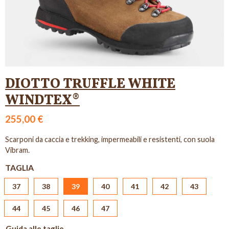
DIOTTO TRUFFLE WHITE
WINDTEX®
255,00 €
Scarponi da caccia e trekking, impermeabili e resistenti, con suola
Vibram.
TAGLIA
37
38
39
40
41
42
43
44
45
46
47
Guida alle taglie