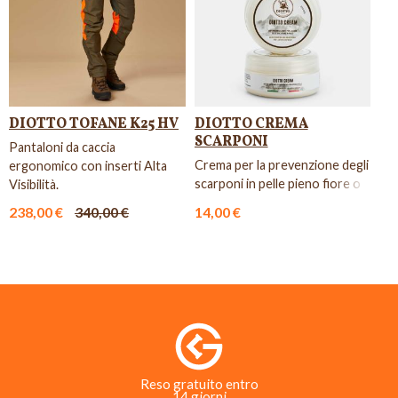
DIOTTO TOFANE K25 HV
DIOTTO CREMA
SCARPONI
Pantaloni da caccia
Crema per la prevenzione degli
ergonomico con inserti Alta
scarponi in pelle pieno fiore o
Visibilità.
pellami cerosi.
238,00 €
340,00 €
14,00 €
Reso gratuito entro
14 giorni