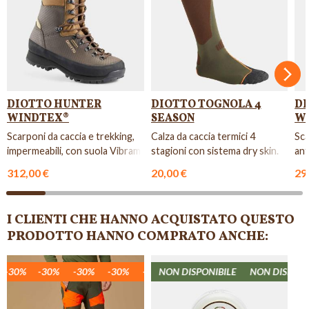
Succ
DIOTTO HUNTER
DIOTTO TOGNOLA 4
DI
WINDTEX®
SEASON
W
Scarponi da caccia e trekking,
Calza da caccia termici 4
Sca
impermeabili, con suola Vibram.
stagioni con sistema dry skin.
ant
312,00 €
20,00 €
29
I CLIENTI CHE HANNO ACQUISTATO QUESTO
PRODOTTO HANNO COMPRATO ANCHE:
SPONIBILE
-30%
-30%
NON DISPONIBILE
-30%
-30%
-30%
NON DISPONIBILE
-30%
-30%
NON DISPONIBI
-30%
-30%