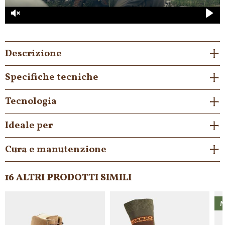
Unmute
Play
Descrizione
Specifiche tecniche
Tecnologia
Ideale per
Cura e manutenzione
16 ALTRI PRODOTTI SIMILI
E
NON DISPONIBILE
NON DISPONIBILE
NON DISPONIBILE
NON