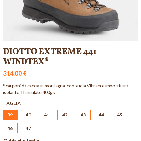
DIOTTO EXTREME 441
WINDTEX®
314,00 €
Scarponi da caccia in montagna, con suola Vibram e imbottitura
isolante Thinsulate 400gr.
TAGLIA
39
40
41
42
43
44
45
46
47
Guida alle taglie