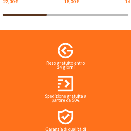
22,00 €
18,00 €
14
Reso gratuito entro
14 giorni
Spedizione gratuita a
partire da 50€
Garanzia di qualità di