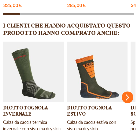
resistenti.
con
325,00 €
285,00 €
34
I CLIENTI CHE HANNO ACQUISTATO QUESTO
PRODOTTO HANNO COMPRATO ANCHE:
NON DISPONIBILE
NON DISPONIBILE
NON DISPONIBILE
NON DISPONIBILE
NON DISPONIBIL
NON DI
Succ
DIOTTO TOGNOLA
DIOTTO TOGNOLA
DI
INVERNALE
ESTIVO
SC
Calza da caccia termica
Calza da caccia estiva con
Spr
invernale con sistema dry skin.
sistema dry skin.
pre
pel