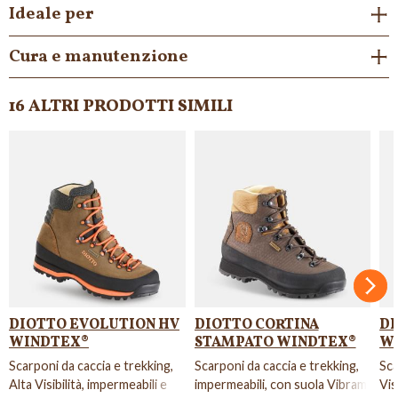
Ideale per
Cura e manutenzione
16 ALTRI PRODOTTI SIMILI
Succ
DIOTTO EVOLUTION HV
DIOTTO CORTINA
DI
WINDTEX®
STAMPATO WINDTEX®
W
Scarponi da caccia e trekking,
Scarponi da caccia e trekking,
Sca
Alta Visibilità, impermeabili e
impermeabili, con suola Vibram.
Vis