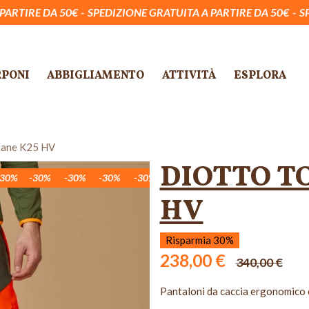
 50€
SPEDIZIONE GRATUITA A PARTIRE DA 50€
SPEDIZIONE G
RPONI
ABBIGLIAMENTO
ATTIVITÀ
ESPLORA
fane K25 HV
DIOTTO T
-30%
-30%
-30%
-30%
-30%
-30%
-30%
-30%
-30
HV
Risparmia 30%
238,00 €
340,00 €
Pantaloni da caccia ergonomico co