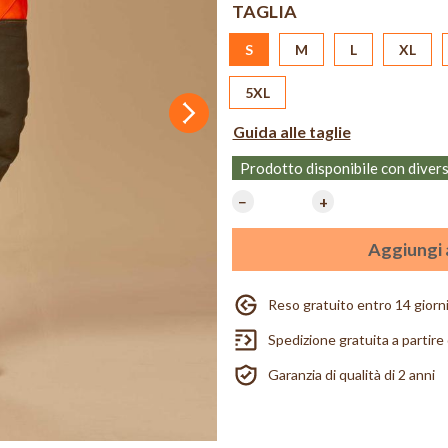
TAGLIA
S
M
L
XL
5XL
Successivo
Guida alle taglie
Prodotto disponibile con diver
−
+
Aggiungi a
Reso gratuito entro 14 giorn
Spedizione gratuita a partire
Garanzia di qualità di 2 anni