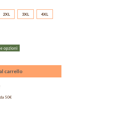
2XL
3XL
4XL
se opzioni
l carrello
i
 da 50€