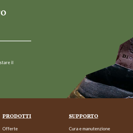
TO
stare il
PRODOTTI
SUPPORTO
Offerte
Cura e manutenzione