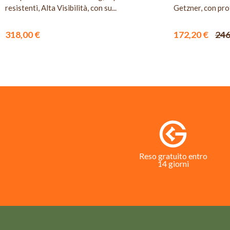
resistenti, Alta Visibilità, con su...
Getzner, con prot
318,00 €
172,20 €
246
Reso gratuito entro
14 giorni