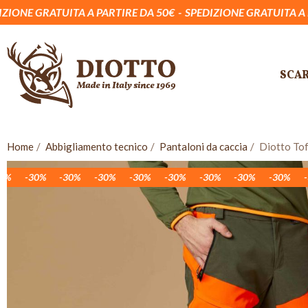
UITA A PARTIRE DA 50€
SPEDIZIONE GRATUITA A PARTIRE DA
SCA
Home
Abbigliamento tecnico
Pantaloni da caccia
Diotto To
-30%
-30%
-30%
-30%
-30%
-30%
-30%
-30%
-30%