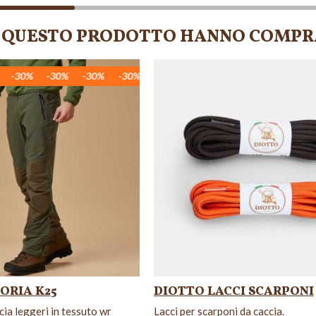
TO QUESTO PRODOTTO HANNO COMPR
0%
-30%
-30%
-30%
-30%
-30%
-30%
-30%
-30%
-3
ORIA K25
DIOTTO LACCI SCARPONI
cia leggeri in tessuto wr
Lacci per scarponi da caccia.