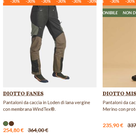
-30%
-30%
-30%
-30%
-30%
-30%
-30%
-30%
-30%
-30%
-30%
-30%
-30%
-30%
-30%
-3
NON DISPONIBIL
DIOTTO FANES
DIOTTO MIS
Pantaloni da caccia in Loden di lana vergine
Pantaloni da cac
con membrana WindTex®.
Merino con prote
235,90 €
337
254,80 €
364,00 €