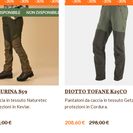
0%
-30%
-30%
-30%
-30%
-30%
-30%
-30%
-30%
-30%
-30%
-30%
-30%
-30%
-30%
-30%
-30%
-30%
-30%
-30%
-30%
-30%
-30%
-30%
-30%
-30%
-30%
-3
-3
E
NON DISPONIBILE
NON DISPONIBILE
NON DISPONIBILE
NON 
URINA S59
DIOTTO TOFANE K25CO
cia in tessuto Naturetec
Pantaloni da caccia in tessuto Get
zioni in Kevlar.
protezioni in Cordura.
,00 €
208,60 €
298,00 €