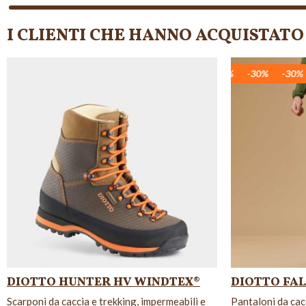
I CLIENTI CHE HANNO ACQUISTA
-30%
-30%
-30%
-30%
-30%
-30%
-3
DIOTTO HUNTER HV WINDTEX®
DIOTTO FAL
Scarponi da caccia e trekking, impermeabili e
Pantaloni da cac