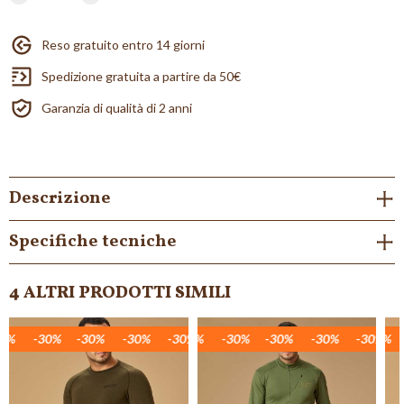
Reso gratuito entro 14 giorni
Spedizione gratuita a partire da 50€
Garanzia di qualità di 2 anni
Descrizione
Specifiche tecniche
4 ALTRI PRODOTTI SIMILI
%
0%
30%
-30%
-30%
-30%
-30%
-30%
-30%
-30%
-30%
-30%
-30%
-30%
-30%
-30%
-30%
-30%
-30%
-30%
-30%
-30%
-30%
-30%
-30%
-30%
-30%
-30%
-30%
-30%
-30%
-30%
-3
-