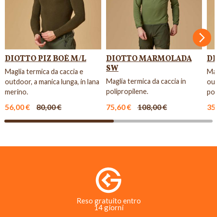
Succ
DIOTTO PIZ BOÈ M/L
DIOTTO MARMOLADA
DI
SW
Maglia termica da caccia e
Mag
Maglia termica da caccia in
outdoor, a manica lunga, in lana
out
polipropilene.
merino.
pol
56,00 €
80,00 €
75,60 €
108,00 €
35
Reso gratuito entro
14 giorni