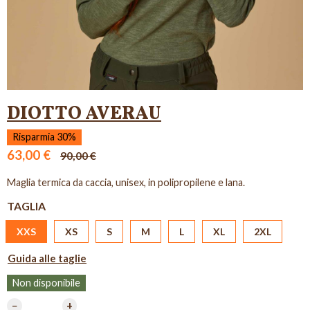
DIOTTO AVERAU
Risparmia 30%
63,00 €
90,00 €
Maglia termica da caccia, unisex, in polipropilene e lana.
TAGLIA
XXS
XS
S
M
L
XL
2XL
Guida alle taglie
Non disponibile
−
+