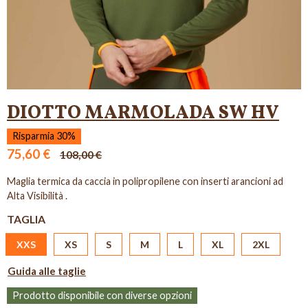
DIOTTO MARMOLADA SW HV
Risparmia 30%
75,60 €
108,00 €
Maglia termica da caccia in polipropilene con inserti arancioni ad
Alta Visibilità .
TAGLIA
XXS
XS
S
M
L
XL
2XL
Guida alle taglie
Prodotto disponibile con diverse opzioni