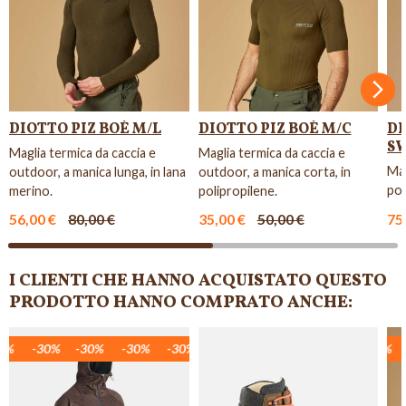
Succ
DIOTTO PIZ BOÈ M/L
DIOTTO PIZ BOÈ M/C
D
S
Maglia termica da caccia e
Maglia termica da caccia e
Mag
outdoor, a manica lunga, in lana
outdoor, a manica corta, in
pol
merino.
polipropilene.
56,00 €
80,00 €
35,00 €
50,00 €
75
I CLIENTI CHE HANNO ACQUISTATO QUESTO
PRODOTTO HANNO COMPRATO ANCHE:
%
0%
-30%
-30%
-30%
-30%
-30%
-30%
-30%
-30%
-30%
-30%
-30%
-30%
-30%
-30%
-30%
-30%
-3