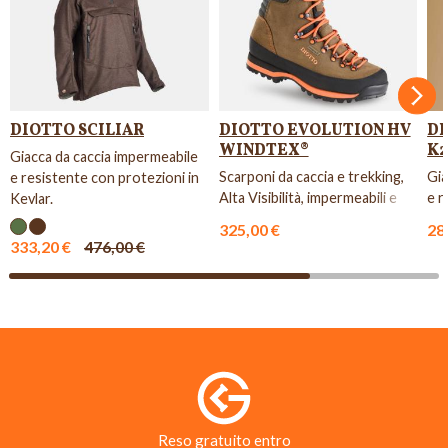
Succ
DIOTTO SCILIAR
DIOTTO EVOLUTION HV
D
WINDTEX®
K2
Giacca da caccia impermeabile
Scarponi da caccia e trekking,
Gia
e resistente con protezioni in
Alta Visibilità, impermeabili e
e r
Kevlar.
resistenti.
Kev
325,00 €
28
333,20 €
476,00 €
Reso gratuito entro