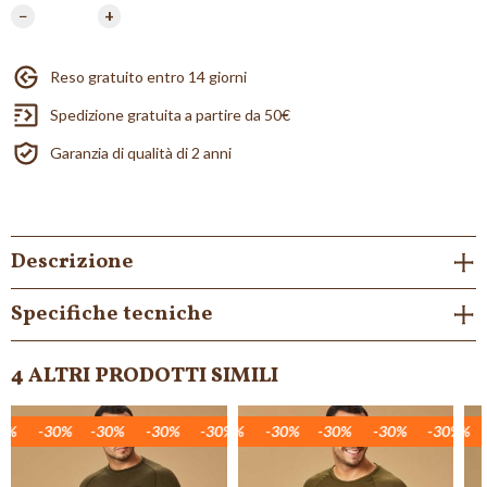
−
+
Reso gratuito entro 14 giorni
Spedizione gratuita a partire da 50€
Garanzia di qualità di 2 anni
Descrizione
Specifiche tecniche
4 ALTRI PRODOTTI SIMILI
%
0%
0%
-30%
-30%
-30%
-30%
-30%
-30%
-30%
-30%
-30%
-30%
-30%
-30%
-30%
-30%
-30%
-30%
-30%
-30%
-30%
-30%
-30%
-30%
-30%
-30%
-30%
-30%
-30%
-30%
-30%
-3
-
NON DISPONIBILE
NON DISPONIBILE
NON DISPONIBILE
NON D