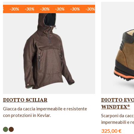
30%
-30%
-30%
-30%
-30%
-30%
-30%
-30%
-30%
-
-
DIOTTO SCILIAR
DIOTTO EV
WINDTEX®
Giacca da caccia impermeabile e resistente
con protezioni in Kevlar.
Scarponi da cacci
impermeabili e re
325,00 €