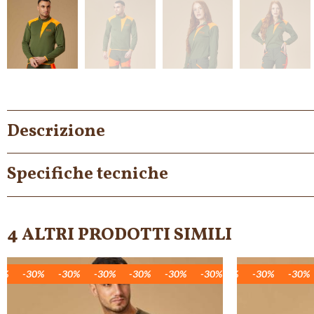
Descrizione
Specifiche tecniche
4 ALTRI PRODOTTI SIMILI
30%
-30%
-30%
-30%
-30%
-30%
-30%
-30%
-30%
-30%
-30%
-30%
-30%
-30%
-30%
-30%
-
-