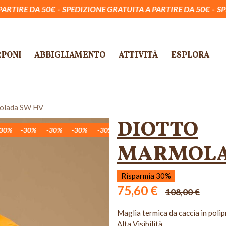
€
SPEDIZIONE GRATUITA A PARTIRE DA 50€
SPEDIZIONE GRAT
RPONI
ABBIGLIAMENTO
ATTIVITÀ
ESPLORA
olada SW HV
DIOTTO
-30%
-30%
-30%
-30%
-30%
-30%
-30%
-30%
-30%
MARMOLA
Risparmia 30%
75,60 €
108,00 €
Maglia termica da caccia in polip
Alta Visibilità .