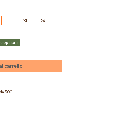
L
XL
2XL
se opzioni
l carrello
i
 da 50€