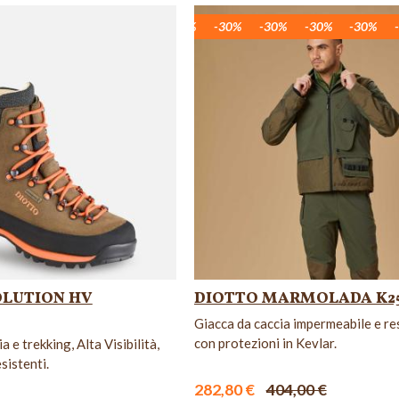
30%
30%
-30%
-30%
-30%
-30%
-30%
-30%
-30%
-30%
-30%
-30%
-30%
-30%
-30%
-30%
OLUTION HV
DIOTTO MARMOLADA K2
Giacca da caccia impermeabile e re
con protezioni in Kevlar.
a e trekking, Alta Visibilità,
sistenti.
282,80 €
404,00 €