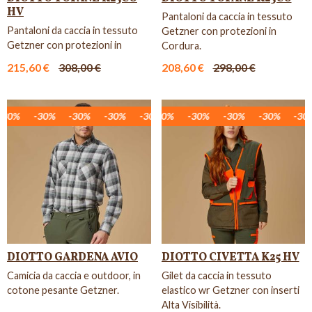
HV
Pantaloni da caccia in tessuto
Pantaloni da caccia in tessuto
Getzner con protezioni in
Getzner con protezioni in
Cordura.
Cordura ed inserti Alta ...
215,60 €
308,00 €
208,60 €
298,00 €
30%
-30%
-30%
-30%
-30%
-30%
-30%
-30%
-30%
-30%
-30%
-30%
-30%
-30%
-30%
-30%
-30%
-30%
DIOTTO GARDENA AVIO
DIOTTO CIVETTA K25 HV
Camicia da caccia e outdoor, in
Gilet da caccia in tessuto
cotone pesante Getzner.
elastico wr Getzner con inserti
Alta Visibilità.