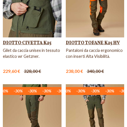
DIOTTO CIVETTA K25
DIOTTO TOFANE K25 HV
Gilet da caccia unisex in tessuto
Pantaloni da caccia ergonomico
elastico wr Getzner.
con inserti Alta Visibilità.
229,60 €
328,00 €
238,00 €
340,00 €
30%
-30%
-30%
-30%
-30%
-30%
-30%
-30%
-30%
-30%
-30%
-30%
-30%
-30%
-30%
-30%
-30%
-30%