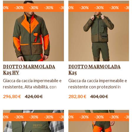
30%
-30%
-30%
-30%
-30%
-30%
-30%
-30%
-30%
-30%
-30%
-30%
-30%
-30%
-30%
-30%
-30%
-30%
DIOTTO MARMOLADA
DIOTTO MARMOLADA
K25 HV
K25
Giacca da caccia impermeabile e
Giacca da caccia impermeabile e
resistente, Alta visibilità, con
resistente con protezioni in
protezioni in Ke...
Kevlar.
296,80 €
424,00 €
282,80 €
404,00 €
30%
-30%
-30%
-30%
-30%
-30%
-30%
-30%
-30%
-30%
-30%
-30%
-30%
-30%
-30%
-30%
-30%
-30%