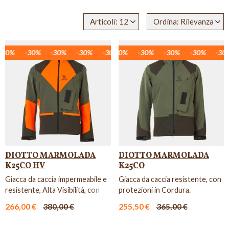
Articoli: 12
Ordina: Rilevanza
30%
-30%
-30%
-30%
-30%
-30%
-30%
-30%
-30%
-30%
-30%
-30%
-30%
-30%
-30%
-30%
-30%
-30%
DIOTTO MARMOLADA
DIOTTO MARMOLADA
K25CO HV
K25CO
Giacca da caccia impermeabile e
Giacca da caccia resistente, con
resistente, Alta Visibilità, con
protezioni in Cordura.
protezioni in Co...
266,00 €
380,00 €
255,50 €
365,00 €