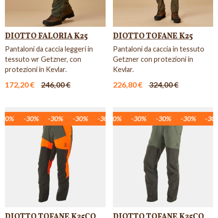
DIOTTO FALORIA K25
DIOTTO TOFANE K25
Pantaloni da caccia leggeri in
Pantaloni da caccia in tessuto
tessuto wr Getzner, con
Getzner con protezioni in
protezioni in Kevlar.
Kevlar.
172,20 €
246,00 €
226,80 €
324,00 €
30%
-30%
-30%
-30%
-30%
-30%
-30%
-30%
-30%
-30%
-30%
-30%
-30%
-30%
-30%
-30%
-30%
-30%
DIOTTO TOFANE K25CO
DIOTTO TOFANE K25CO