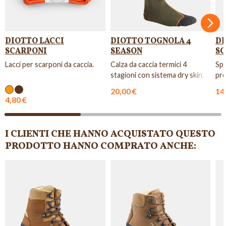
Succ
DIOTTO LACCI
DIOTTO TOGNOLA 4
DI
SCARPONI
SEASON
SC
Lacci per scarponi da caccia.
Calza da caccia termici 4
Spr
stagioni con sistema dry skin.
pre
pel
20,00 €
14
4,80 €
I CLIENTI CHE HANNO ACQUISTATO QUESTO
PRODOTTO HANNO COMPRATO ANCHE:
NON DISPONIBILE
NON DISPONIBILE
NON DISPONIBILE
NON D