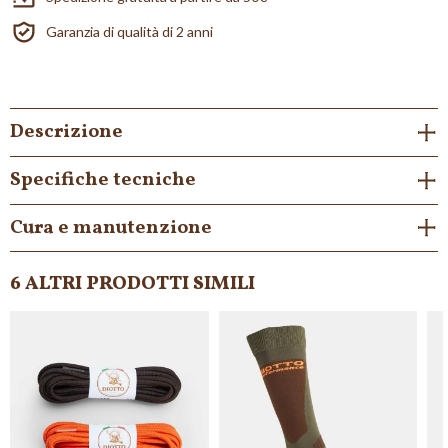
Garanzia di qualità di 2 anni
Descrizione
Specifiche tecniche
Cura e manutenzione
6 ALTRI PRODOTTI SIMILI
NON DISPONIBILE
NON DISPONIBILE
NON DISPONIBILE
NON D