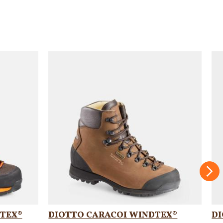
Suc
TEX®
DIOTTO CARACOI WINDTEX®
D