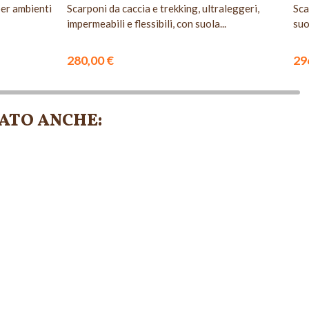
per ambienti
Scarponi da caccia e trekking, ultraleggeri,
Sca
impermeabili e flessibili, con suola...
suo
280,00 €
29
ATO ANCHE:
SPONIBILE
NON DISPONIBILE
NON DISPONIBILE
NON DISPONIBI