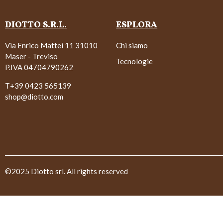
DIOTTO S.R.L.
ESPLORA
Via Enrico Mattei 11 31010
Chi siamo
Maser - Treviso
Tecnologie
P.IVA 04704790262
T+39 0423 565139
shop@diotto.com
©2025 Diotto srl. All rights reserved