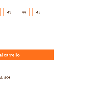
43
44
45
l carrello
i
 da 50€