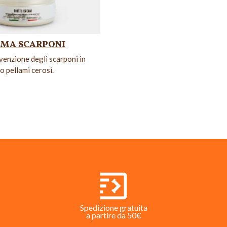
EMA SCARPONI
venzione degli scarponi in
 o pellami cerosi.
Spedizione gratuita
a partire da 50€