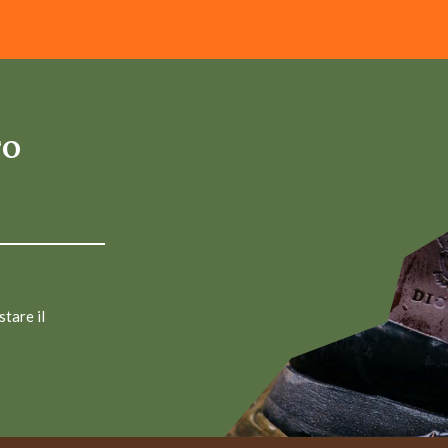
TO
stare il