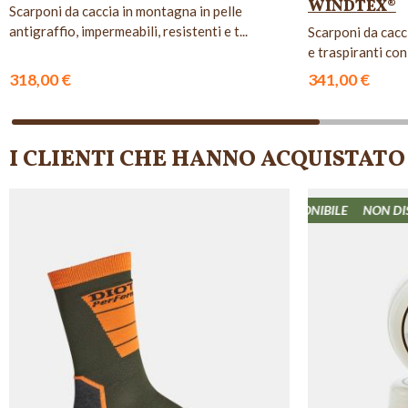
WINDTEX®
Scarponi da caccia in montagna in pelle
antigraffio, impermeabili, resistenti e t...
Scarponi da cacci
e traspiranti co
318,00 €
341,00 €
I CLIENTI CHE HANNO ACQUISTA
NON DISPONIBILE