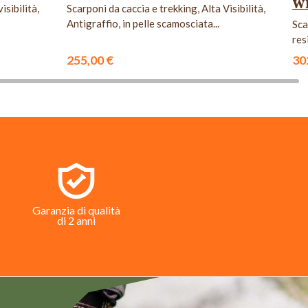
W
isibilità,
Scarponi da caccia e trekking, Alta Visibilità,
Antigraffio, in pelle scamosciata...
Sca
res
255,00 €
30
Garanzia di qualità
di 2 anni