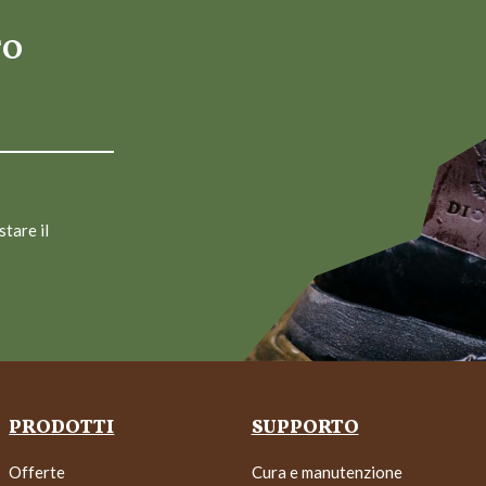
TO
stare il
PRODOTTI
SUPPORTO
Offerte
Cura e manutenzione