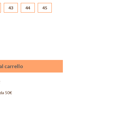
43
44
45
l carrello
i
 da 50€