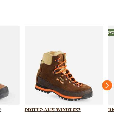
N
Suc
®
DIOTTO ALPI WINDTEX®
DI