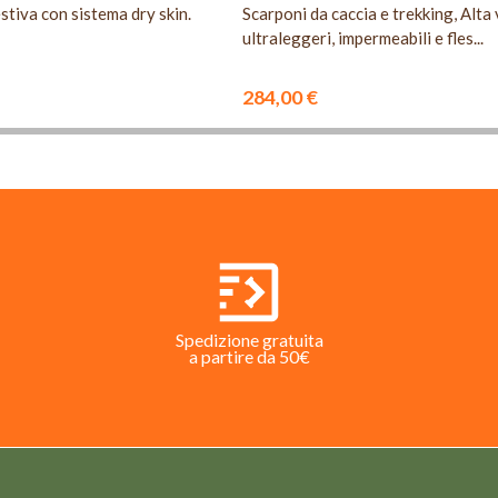
stiva con sistema dry skin.
Scarponi da caccia e trekking, Alta v
ultraleggeri, impermeabili e fles...
284,00 €
Spedizione gratuita
a partire da 50€