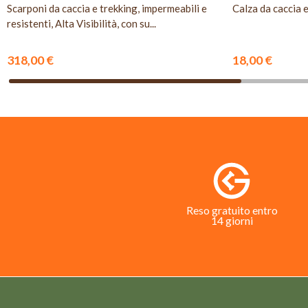
Scarponi da caccia e trekking, impermeabili e
Calza da caccia e
resistenti, Alta Visibilità, con su...
318,00 €
18,00 €
Reso gratuito entro
14 giorni