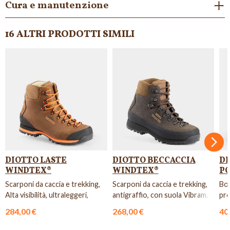
Cura e manutenzione
16 ALTRI PRODOTTI SIMILI
Succ
DIOTTO LASTE
DIOTTO BECCACCIA
DI
WINDTEX®
WINDTEX®
P
Scarponi da caccia e trekking,
Scarponi da caccia e trekking,
Bor
Alta visibilità, ultraleggeri,
antigraffio, con suola Vibram.
pro
impermeabili e fles...
spo
284,00 €
268,00 €
40