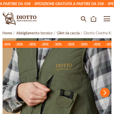
PARTIRE DA 50€
SPEDIZIONE GRATUITA A PARTIRE DA 50€
SPEDI
Home
Abbigliamento tecnico
Gilet da caccia
Diotto Civetta K2
-30%
-30%
-30%
-30%
-30%
-30%
-30%
-30%
-30%
Succ