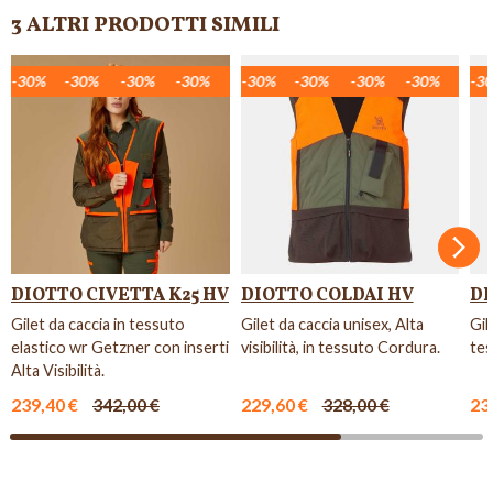
3 ALTRI PRODOTTI SIMILI
-30%
-30%
-30%
-30%
-30%
-30%
-30%
-30%
-30%
-30%
-30%
-30%
-30%
-30%
-30%
-30%
-30%
-30%
-30%
-30%
-30%
-30%
-30%
-30%
-30%
-30%
-30
Succ
DIOTTO CIVETTA K25 HV
DIOTTO COLDAI HV
DI
Gilet da caccia in tessuto
Gilet da caccia unisex, Alta
Gil
elastico wr Getzner con inserti
visibilità, in tessuto Cordura.
tes
Alta Visibilità.
239,40 €
342,00 €
229,60 €
328,00 €
23