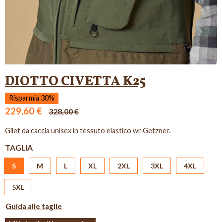
DIOTTO CIVETTA K25
Risparmia 30%
229,60 €
328,00 €
Gilet da caccia unisex in tessuto elastico wr Getzner.
TAGLIA
S
M
L
XL
2XL
3XL
4XL
5XL
Guida alle taglie