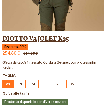
DIOTTO VAJOLET K25
Risparmia 30%
254,80 €
364,00 €
Giacca da caccia in tessuto Cordura Getzner, con protezioni in
Kevlar.
TAGLIA
XS
S
M
L
XL
2XL
Guida alle taglie
Prodotto disponibile con diverse opzioni