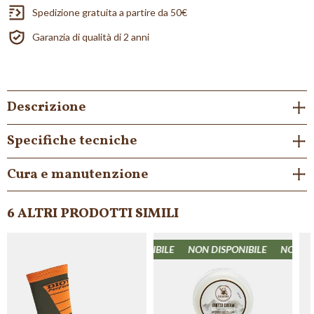
Spedizione gratuita a partire da 50€
Garanzia di qualità di 2 anni
Descrizione
Specifiche tecniche
Cura e manutenzione
6 ALTRI PRODOTTI SIMILI
ON DISPONIBILE
NON DISPONIBILE
NON DISPONIBILE
NON DISP