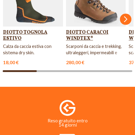
Succ
DIOTTO TOGNOLA
DIOTTO CARACOI
DI
ESTIVO
WINDTEX®
W
Calza da caccia estiva con
Scarponi da caccia e trekking,
Sca
sistema dry skin.
ultraleggeri, impermeabili e
sca
flessibili, con suola...
18,00 €
280,00 €
37
Reso gratuito entro
14 giorni