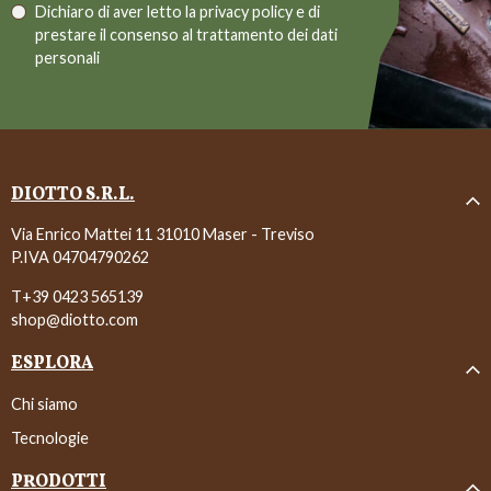
Dichiaro di aver letto la
privacy policy
e di
prestare il consenso al trattamento dei dati
personali
DIOTTO S.R.L.
Via Enrico Mattei 11 31010 Maser - Treviso
P.IVA 04704790262
T+39 0423 565139
shop@diotto.com
ESPLORA
Chi siamo
Tecnologie
PRODOTTI