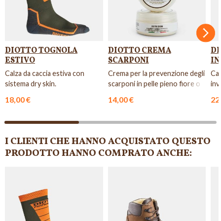
Succ
DIOTTO TOGNOLA
DIOTTO CREMA
D
ESTIVO
SCARPONI
IN
Calza da caccia estiva con
Crema per la prevenzione degli
Cal
sistema dry skin.
scarponi in pelle pieno fiore o
inv
pellami cerosi.
18,00 €
14,00 €
22
I CLIENTI CHE HANNO ACQUISTATO QUESTO
PRODOTTO HANNO COMPRATO ANCHE: