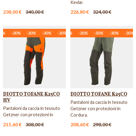
Kevlar.
238,00 €
340,00 €
226,80 €
324,00 €
%
30%
-30%
-30%
-30%
-30%
-30%
-30%
-30%
-30%
-30%
-30%
-30%
-30%
-30%
-30%
-30%
-30%
-3
DIOTTO TOFANE K25CO
DIOTTO TOFANE K25CO
HV
Pantaloni da caccia in tessuto
Pantaloni da caccia in tessuto
Getzner con protezioni in
Getzner con protezioni in
Cordura.
Cordura ed inserti Alta ...
215,60 €
308,00 €
208,60 €
298,00 €