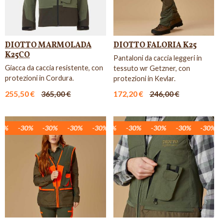
DIOTTO MARMOLADA
DIOTTO FALORIA K25
K25CO
Pantaloni da caccia leggeri in
Giacca da caccia resistente, con
tessuto wr Getzner, con
protezioni in Cordura.
protezioni in Kevlar.
255,50 €
365,00 €
172,20 €
246,00 €
%
30%
-30%
-30%
-30%
-30%
-30%
-30%
-30%
-30%
-30%
-30%
-30%
-30%
-30%
-30%
-30%
-30%
-3