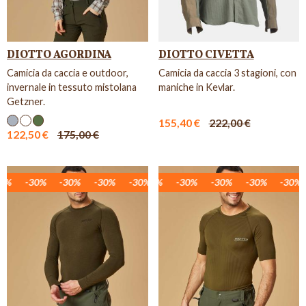
DIOTTO AGORDINA
DIOTTO CIVETTA
Camicia da caccia e outdoor,
Camicia da caccia 3 stagioni, con
invernale in tessuto mistolana
maniche in Kevlar.
Getzner.
155,40 €
222,00 €
122,50 €
175,00 €
%
30%
-30%
-30%
-30%
-30%
-30%
-30%
-30%
-30%
-30%
-30%
-30%
-30%
-30%
-30%
-30%
-30%
-3