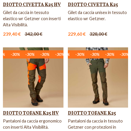
DIOTTO CIVETTA K25 HV
DIOTTO CIVETTA K25
Gilet da caccia in tessuto
Gilet da caccia unisex in tessuto
elastico wr Getzner con inserti
elastico wr Getzner.
Alta Visibilità.
239,40 €
342,00 €
229,60 €
328,00 €
%
30%
-30%
-30%
-30%
-30%
-30%
-30%
-30%
-30%
-30%
-30%
-30%
-30%
-30%
-30%
-30%
-30%
-3
DIOTTO TOFANE K25 HV
DIOTTO TOFANE K25
Pantaloni da caccia ergonomico
Pantaloni da caccia in tessuto
con inserti Alta Visibilità.
Getzner con protezioni in