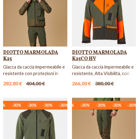
DIOTTO MARMOLADA
DIOTTO MARMOLADA
K25
K25CO HV
Giacca da caccia impermeabile e
Giacca da caccia impermeabile e
resistente con protezioni in
resistente, Alta Visibilità, con
Kevlar.
protezioni in Co...
282,80 €
404,00 €
266,00 €
380,00 €
%
30%
-30%
-30%
-30%
-30%
-30%
-30%
-30%
-30%
-30%
-30%
-30%
-30%
-30%
-30%
-30%
-30%
-3