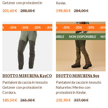
Getzner con protezioni in
Kevlar.
Kevlar ed inserti in Alt...
201,60 €
288,00 €
198,80 €
284,00 €
%
30%
-30%
-30%
-30%
-30%
-30%
-30%
-30%
-30%
-30%
-30%
-30%
-30%
-30%
-30%
-30%
-30%
-3
NON DISPONIBILE
NON DISPONIBILE
NON DISPONIBILE
NON DI
DIOTTO MISURINA K25CO
DIOTTO MISURINA S59
Pantaloni da caccia in tessuto
Pantaloni da caccia in tessuto
Getzner con protezioni in
Naturetec Merino con
Cordura.
protezioni in Kevlar.
185,50 €
265,00 €
235,90 €
337,00 €