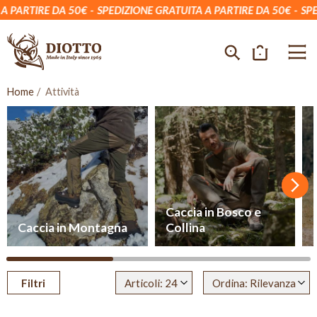
RTIRE DA 50€
SPEDIZIONE GRATUITA A PARTIRE DA 50€
SPEDIZI
Home
Attività
Succ
Caccia in Bosco e
Caccia in Montagna
Collina
Filtri
Articoli: 24
Ordina: Rilevanza