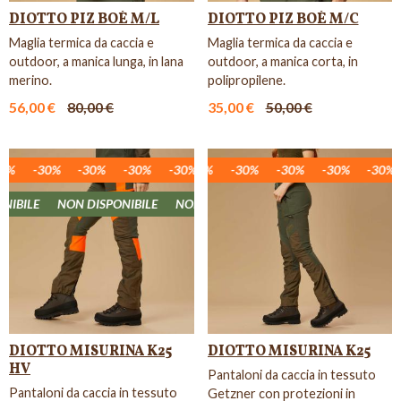
DIOTTO PIZ BOÈ M/L
DIOTTO PIZ BOÈ M/C
Maglia termica da caccia e
Maglia termica da caccia e
outdoor, a manica lunga, in lana
outdoor, a manica corta, in
merino.
polipropilene.
56,00 €
80,00 €
35,00 €
50,00 €
%
30%
-30%
-30%
-30%
-30%
-30%
-30%
-30%
-30%
-30%
-30%
-30%
-30%
-30%
-30%
-30%
-30%
-3
BILE
NON DISPONIBILE
NON DISPONIBILE
NON DISPONIBILE
DIOTTO MISURINA K25
DIOTTO MISURINA K25
HV
Pantaloni da caccia in tessuto
Pantaloni da caccia in tessuto
Getzner con protezioni in