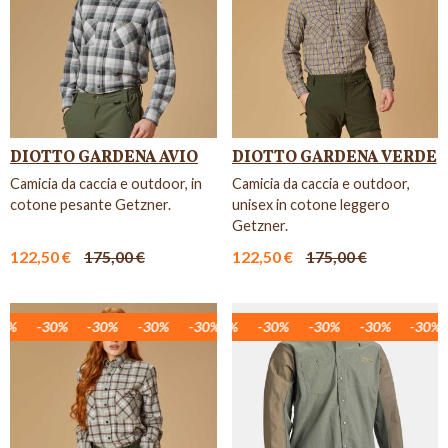
DIOTTO GARDENA AVIO
DIOTTO GARDENA VERDE
Camicia da caccia e outdoor, in
Camicia da caccia e outdoor,
cotone pesante Getzner.
unisex in cotone leggero
Getzner.
122,50 €
175,00 €
122,50 €
175,00 €
%
30%
-30%
-30%
-30%
-30%
-30%
-30%
-30%
-30%
-30%
-30%
-30%
-30%
-30%
-30%
-30%
-30%
-3